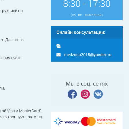
8:30 - 17:30
струкцией по
(сб., вс. - выходной)
Онлайн консультации:
т. Для этого
medzona2015@yandex.ru
ления счета
Мы в соц. сетях
ли.
й Visa и MasterCard".
электронную почту на