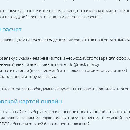
лать покупку в нашем интернет-магазине, просим ознакомиться с ин
 и процедурой возврата товара и денежныж средств.
 расчет
 заказ путем перечисления денежных средств на наш расчетный сче
-заявку с указанием реквизитов и необходимого товара для оформ
нный бланк по электронной почте info@medzona.by
 оплатить товар (в счет может быть включена стоимость доставки)
 о готовности получить заказ
 выдаются все необходимые документы, согласно правилам торгов
овской картой онлайн
аза на сайте, выберите среди способов оплаты "онлайн оплата карто
ия заказа нашим менеджером вы получите письмо с ссылкой на 
BPAY, обеспечивающей безопасность платежей.