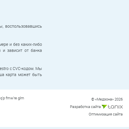
ы, воспользовавшись
ере и без каких-либо
й и зависит от банка
aestro с CVC-кодом. Мы
аша карта может быть
q'p fmw're glm
© «Медзона» 2026
Разработка сайта
Оптимизация сайта