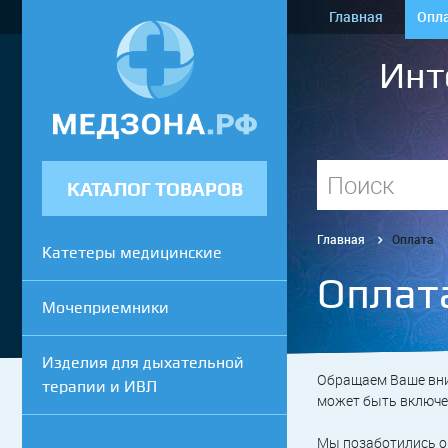
Главная
Опл
Инт
КАТАЛОГ ТОВАРОВ
Главная
Оплата
Катетеры медицинские
Оплат
Мочеприемники
Изделия для дыхательной
Обращаем Ваше вни
терапии и ИВЛ
может быть включен
Мы позаботились о 