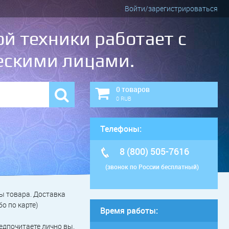
Войти/зарегистрироваться
й техники работает с
ескими лицами.
0 товаров
0 RUB
Телефоны:
8 (800) 505-7616
(звонок по России бесплатный)
ы товара. Доставка
о по карте)
Время работы:
едпочитаете лично вы.