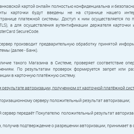
анковской картой онлайн полностью конфиденциальна и безопасн
иты карточки будут введены не на странице нашего интер
транице платежной системы. Доступ к ним осуществляется по 
TLS), а для осуществления аутентификации держателя карточки
asterCard SecureCode.
ервер производит предварительную обработку принятой информ
емы (далее - Банк).
личие такого Магазина в Системе, проверяет соответствие оп
чениям. По результатам проверок формируется запрет или ра
кции в карточную платёжную систему.
результате авторизации, полученном от карточной платёжной сис
вторизационному серверу положительный результат авторизации;
й сервер передаёт Покупателю положительный результат авториза
н, получив подтверждение о разрешении авторизации, принимает в 