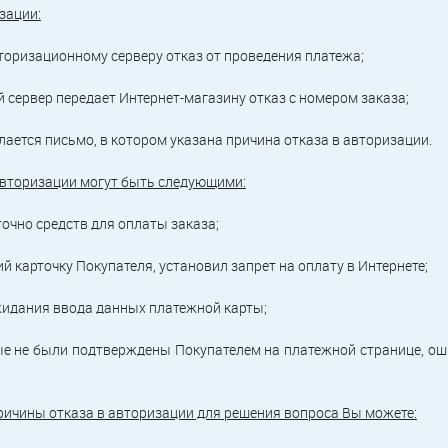
зации:
вторизационному серверу отказ от проведения платежа;
 сервер передает Интернет-магазину отказ с номером заказа;
лается письмо, в котором указана причина отказа в авторизации.
авторизации могут быть следующими:
точно средств для оплаты заказа;
ий карточку Покупателя, установил запрет на оплату в Интернете;
жидания ввода данных платежной карты;
ые не были подтверждены Покупателем на платежной странице, о
ричины отказа в авторизации для решения вопроса Вы можете: