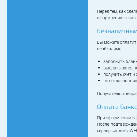
Перед тем, как сде
оформлению заказа
Безналичный
Вы можете оплатить
необходимо:
заполнить бланк
выслать заполне
получить счет и
по согласованию
Получателю товара
Оплата банк
При оформлении зак
После подтвержден
сервер системы WE