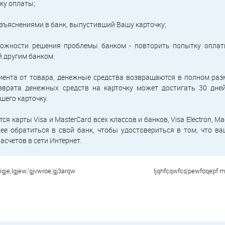
ку оплаты;
азъяснениями в банк, выпустивший Вашу карточку;
зможности решения проблемы банком - повторить попытку оплат
 другим банком.
лиента от товара, денежные средства возвращаются в полном разм
зврата денежных средств на карточку может достигать 30 дне
шего карточку.
я карты Visa и MasterCard всех классов и банков, Visa Electron, M
ее обратиться в свой банк, чтобы удостовериться в том, что в
асчетов в сети Интернет.
igje;lgjew;'gjvwroe;gj3arqw
ljqhfcqwfcq'pewfoqepf m